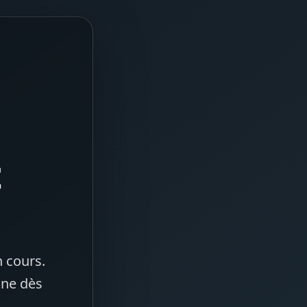
t
 cours.
gne dès