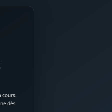
t
 cours.
gne dès