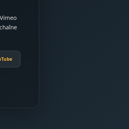
e Vimeo
 chaîne
uTube