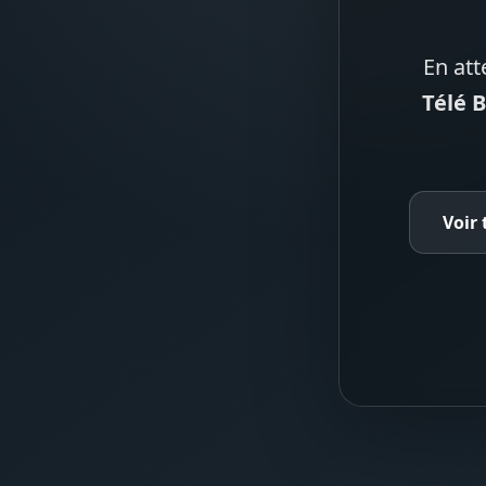
En att
Télé 
Voir 