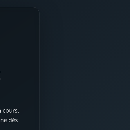
t
 cours.
gne dès