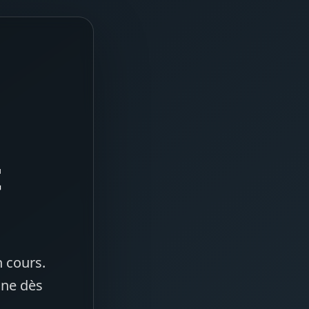
t
 cours.
gne dès