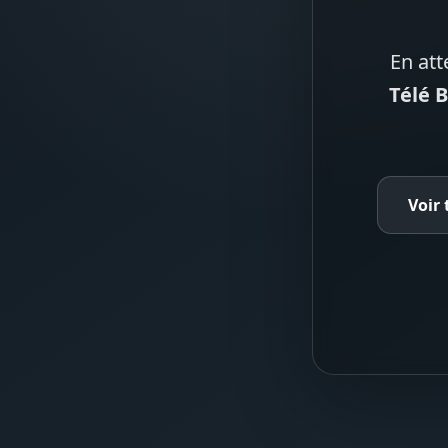
En att
Télé 
Voir 