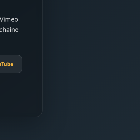
e Vimeo
 chaîne
uTube