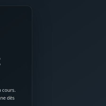
t
 cours.
gne dès