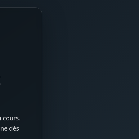
t
 cours.
gne dès