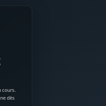
t
 cours.
gne dès