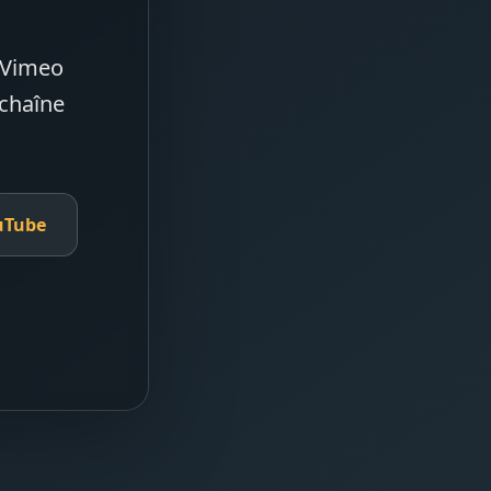
e Vimeo
 chaîne
uTube