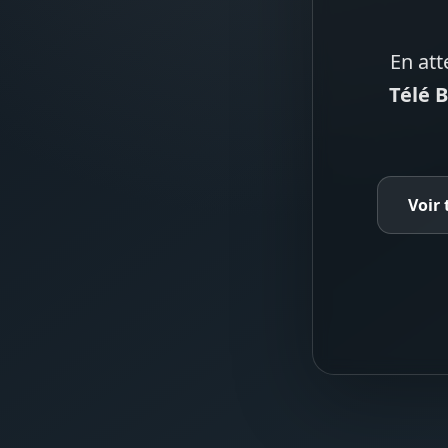
En att
Télé 
Voir 