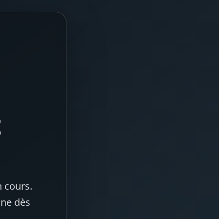
t
 cours.
gne dès