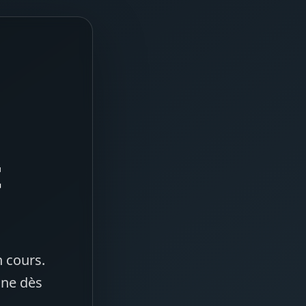
t
 cours.
gne dès