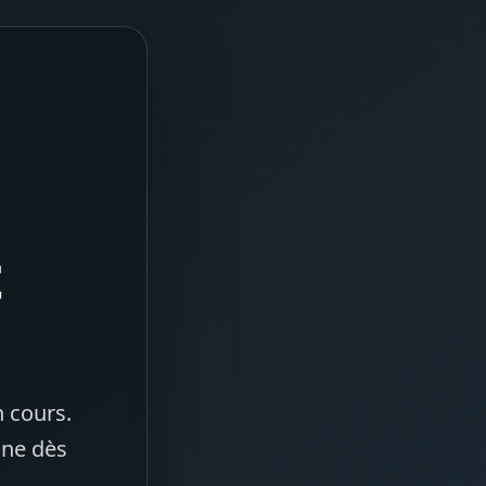
t
 cours.
gne dès