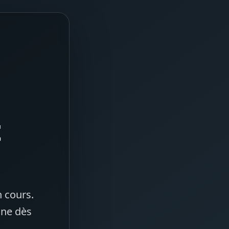
t
 cours.
gne dès