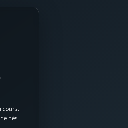
t
 cours.
gne dès