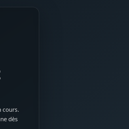
t
 cours.
gne dès