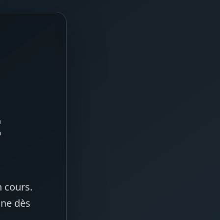
t
 cours.
gne dès