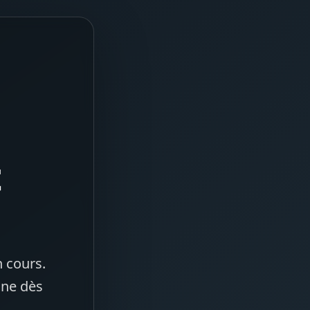
t
 cours.
gne dès