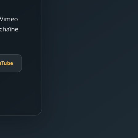
e Vimeo
 chaîne
uTube