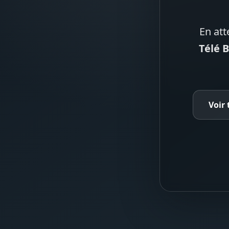
En att
Télé 
Voir 